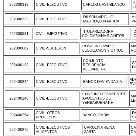
H
202300313
CIVIL -EJECUTIVO
CARLOS CASTIBLANCO
L
DILSON VIRGILIO
MI
202300323
CIVIL -EJECUTIVO
MARROQUIN PARRA
PR
TITULARIZADORA
D
202300581
CIVIL -EJECUTIVO
COLOMBIANA S.A HITOS
ROSALIA TOVAR DE
MA
202300609
CIVIL -SUCESION
LEGUIZAMON Y OTROS
RO
CONJUNTO
S
202400138
CIVIL -EJECUTIVO
RESIDENCIAL
P
ALEJANDRIA
ADR
202400244
CIVIL -EJECUTIVO
BANCO DAVIENDA S.A.
FA
CONJUNTO CAMPESTRE
MA
202400246
CIVIL -EJECUTIVO
APOSENTOS DE
LE
YERBABUENA P.H.
CIVIL -OTROS
FA
202400254
BANCOLOMBIA
PROCESOS
S
CIVIL -EJECUTIVOS
CAROLINA REINA
CA
202400276
ALIMENTOS
ZARTA
DA