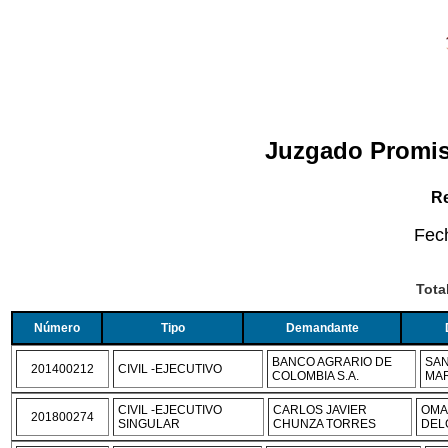
Juzgado Promis
Re
Fec
Tota
Número
Tipo
Demandante
BANCO AGRARIO DE
SAN
201400212
CIVIL -EJECUTIVO
COLOMBIA S.A.
MAR
CIVIL -EJECUTIVO
CARLOS JAVIER
OMA
201800274
SINGULAR
CHUNZA TORRES
DEL