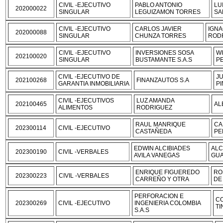
CIVIL -EJECUTIVO
PABLO ANTONIO
LU
202000022
SINGULAR
LEGUIZAMON TORRES
SA
CIVIL -EJECUTIVO
CARLOS JAVIER
IGNA
202000088
SINGULAR
CHUNZA TORRES
ROD
CIVIL -EJECUTIVO
INVERSIONES SOSA
W
202100020
SINGULAR
BUSTAMANTE S.A.S
P
CIVIL -EJECUTIVO DE
J
202100268
FINANZAUTOS S.A
GARANTIA INMOBILIARIA
P
CIVIL -EJECUTIVOS
LUZ AMANDA
202100465
AL
ALIMENTOS
RODRIGUEZ
RAUL MANRIQUE
CA
202300114
CIVIL -EJECUTIVO
CASTAÑEDA
PE
EDWIN ALCIBIADES
ALC
202300190
CIVIL -VERBALES
AVILA VANEGAS
GUA
ENRIQUE FIGUEREDO
RO
202300223
CIVIL -VERBALES
CARREÑO Y OTRA
DE
PERFORACION E
C
202300269
CIVIL -EJECUTIVO
INGENIERIA COLOMBIA
TI
S.A.S