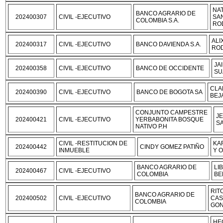
NA
BANCO AGRARIO DE
202400307
CIVIL -EJECUTIVO
SA
COLOMBIA S.A.
RO
ALI
202400317
CIVIL -EJECUTIVO
BANCO DAVIENDA S.A.
RO
JA
202400358
CIVIL -EJECUTIVO
BANCO DE OCCIDENTE
SU
CLA
202400390
CIVIL -EJECUTIVO
BANCO DE BOGOTA SA
BEJ
CONJUNTO CAMPESTRE
J
202400421
CIVIL -EJECUTIVO
YERBABONITA BOSQUE
S
NATIVO P.H
CIVIL -RESTITUCION DE
KA
202400442
CINDY GOMEZ PATIÑO
INMUEBLE
Y 
BANCO AGRARIO DE
LI
202400467
CIVIL -EJECUTIVO
COLOMBIA
BE
RIT
BANCO AGRARIO DE
202400502
CIVIL -EJECUTIVO
CAS
COLOMBIA
GON
HE