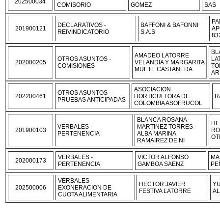
202500034
COMISORIO
GOMEZ
SAS
PA
DECLARATIVOS -
BAFFONI & BAFONNI
201900121
AP
REIVINDICATORIO
S.A.S
83
BL
AMADEO LATORRE
OTROS ASUNTOS -
LA
202000205
VELANDIA Y MARGARITA
COMISIONES
TO
MUETE CASTANEDA
AR
ASOCIACION
OTROS ASUNTOS -
202200461
HORTICULTORA DE
R
PRUEBAS ANTICIPADAS
COLOMBIA ASOFRUCOL
BLANCA ROSANA
HE
VERBALES -
MARTINEZ TORRES -
201900103
RO
PERTENENCIA
ALBA MARINA
OT
RAMAIREZ DE NI
VERBALES -
VICTOR ALFONSO
MA
202000173
PERTENENCIA
GAMBOA SAENZ
PE
VERBALES -
HECTOR JAVIER
YU
202500006
EXONERACION DE
FESTIVA LATORRE
A
CUOTA ALIMENTARIA