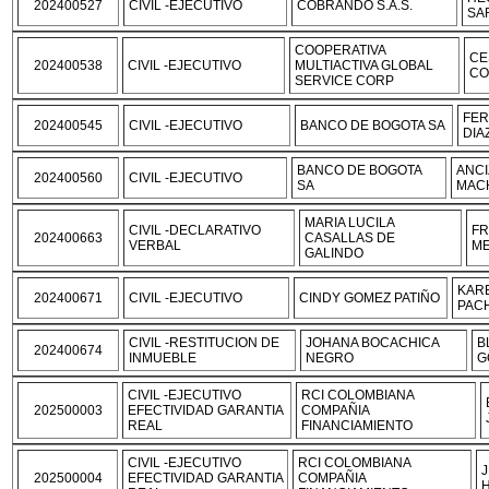
202400527
CIVIL -EJECUTIVO
COBRANDO S.A.S.
SA
COOPERATIVA
CE
202400538
CIVIL -EJECUTIVO
MULTIACTIVA GLOBAL
CO
SERVICE CORP
FER
202400545
CIVIL -EJECUTIVO
BANCO DE BOGOTA SA
DIA
BANCO DE BOGOTA
ANCI
202400560
CIVIL -EJECUTIVO
SA
MAC
MARIA LUCILA
CIVIL -DECLARATIVO
FR
202400663
CASALLAS DE
VERBAL
ME
GALINDO
KAR
202400671
CIVIL -EJECUTIVO
CINDY GOMEZ PATIÑO
PAC
CIVIL -RESTITUCION DE
JOHANA BOCACHICA
B
202400674
INMUEBLE
NEGRO
G
CIVIL -EJECUTIVO
RCI COLOMBIANA
202500003
EFECTIVIDAD GARANTIA
COMPAÑIA
REAL
FINANCIAMIENTO
CIVIL -EJECUTIVO
RCI COLOMBIANA
202500004
EFECTIVIDAD GARANTIA
COMPAÑIA