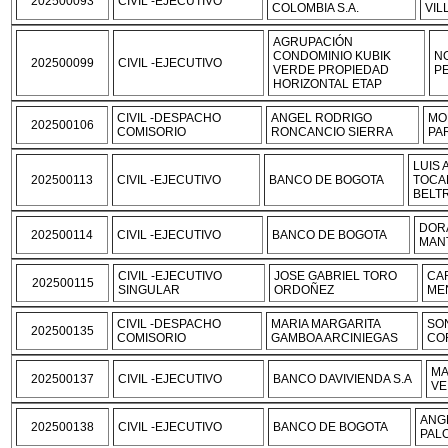
202500093
CIVIL -EJECUTIVO
COLOMBIA S.A.
VIL
AGRUPACIÓN
CONDOMINIO KUBIK
N
202500099
CIVIL -EJECUTIVO
VERDE PROPIEDAD
P
HORIZONTAL ETAP
CIVIL -DESPACHO
ANGEL RODRIGO
MO
202500106
COMISORIO
RONCANCIO SIERRA
PA
LUIS
202500113
CIVIL -EJECUTIVO
BANCO DE BOGOTA
TOCA
BELT
DOR
202500114
CIVIL -EJECUTIVO
BANCO DE BOGOTA
MAN
CIVIL -EJECUTIVO
JOSE GABRIEL TORO
CA
202500115
SINGULAR
ORDOÑEZ
ME
CIVIL -DESPACHO
MARIA MARGARITA
SO
202500135
COMISORIO
GAMBOA ARCINIEGAS
CO
MA
202500137
CIVIL -EJECUTIVO
BANCO DAVIVIENDA S.A
VE
ANG
202500138
CIVIL -EJECUTIVO
BANCO DE BOGOTA
PAL