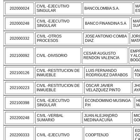
CIVIL -EJECUTIVO
M
202000024
BANCOLOMBIA S.A.
SINGULAR
E
CIVIL -EJECUTIVO
MAR
202000248
BANCO FINANDINA S.A
SINGULAR
SUA
CIVIL -OTROS
JOSE ANTONIO COMBA
JOR
202000332
PROCESOS
DIAZ
MAT
EMP
CESAR AUGUSTO
202100092
CIVIL -DIVISORIO
Y AL
RENDON VALENCIA
BOG
CIVIL -RESTITUCION DE
LUIS FERNANDO
AN
202100126
INMUEBLE
RODRIGUEZ DARABOS
TO
CIVIL -RESTITUCION DE
OSCAR JAVIER
JH
202100223
INMUEBLE
VELAZQUEZ PINTO
AY
CIVIL -EJECUTIVO
ECONDOMINIO MUSINGA
H
202100398
SINGULAR
P.H
M
CIVIL -VERBAL
JUAN ALEJANDRO
MI
202200248
SUMARIO
MEDINA ACUÑA
GO
ED
202200333
CIVIL -EJECUTIVO
COOPTENJO
GO
C