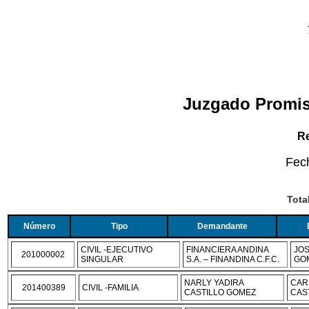
Juzgado Promis
Re
Fec
Tota
Número
Tipo
Demandante
CIVIL -EJECUTIVO
FINANCIERA ANDINA
JOS
201000002
SINGULAR
S.A. – FINANDINA C.F.C.
GOM
NARLY YADIRA
CAR
201400389
CIVIL -FAMILIA
CASTILLO GOMEZ
CAS