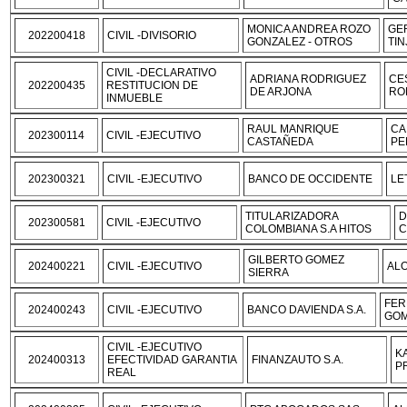
MONICA ANDREA ROZO
GE
202200418
CIVIL -DIVISORIO
GONZALEZ - OTROS
TIN
CIVIL -DECLARATIVO
ADRIANA RODRIGUEZ
CE
202200435
RESTITUCION DE
DE ARJONA
RO
INMUEBLE
RAUL MANRIQUE
CA
202300114
CIVIL -EJECUTIVO
CASTAÑEDA
PE
202300321
CIVIL -EJECUTIVO
BANCO DE OCCIDENTE
LE
TITULARIZADORA
D
202300581
CIVIL -EJECUTIVO
COLOMBIANA S.A HITOS
C
GILBERTO GOMEZ
202400221
CIVIL -EJECUTIVO
ALO
SIERRA
FER
202400243
CIVIL -EJECUTIVO
BANCO DAVIENDA S.A.
GO
CIVIL -EJECUTIVO
K
202400313
EFECTIVIDAD GARANTIA
FINANZAUTO S.A.
P
REAL