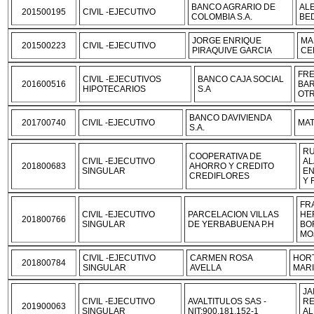
BANCO AGRARIO DE
AL
201500195
CIVIL -EJECUTIVO
COLOMBIA S.A.
BE
JORGE ENRIQUE
MA
201500223
CIVIL -EJECUTIVO
PIRAQUIVE GARCIA
CE
FR
CIVIL -EJECUTIVOS
BANCO CAJA SOCIAL
201600516
BA
HIPOTECARIOS
S.A
OT
BANCO DAVIVIENDA
201700740
CIVIL -EJECUTIVO
MAT
S.A.
RU
COOPERATIVA DE
CIVIL -EJECUTIVO
AL
201800683
AHORRO Y CREDITO
SINGULAR
EN
CREDIFLORES
Y 
FR
CIVIL -EJECUTIVO
PARCELACION VILLAS
HE
201800766
SINGULAR
DE YERBABUENA P.H
BO
MO
CIVIL -EJECUTIVO
CARMEN ROSA
HORT
201800784
SINGULAR
AVELLA
MARI
JA
CIVIL -EJECUTIVO
AVALTITULOS SAS -
RE
201900063
SINGULAR
NIT:900.181.152-1
AL