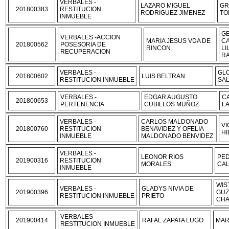
VERBALES -
LAZARO MIGUEL
GR
201800383
RESTITUCION
RODRIGUEZ JIMENEZ
TO
INMUEBLE
G
VERBALES -ACCION
MARIA JESUS VDA DE
C
201800562
POSESORIA DE
RINCON
LI
RECUPERACION
RA
VERBALES -
GLO
201800602
LUIS BELTRAN
RESTITUCION INMUEBLE
SA
VERBALES -
EDGAR AUGUSTO
C
201800653
PERTENENCIA
CUBILLOS MUÑOZ
L
VERBALES -
CARLOS MALDONADO
V
201800760
RESTITUCION
BENAVIDEZ Y OFELIA
HI
INMUEBLE
MALDONADO BENVIDEZ
VERBALES -
LEONOR RIOS
PE
201900316
RESTITUCION
MORALES
CA
INMUEBLE
WIS
VERBALES -
GLADYS NIVIA DE
201900396
GUZ
RESTITUCION INMUEBLE
PRIETO
CHA
VERBALES -
201900414
RAFAL ZAPATA LUGO
MAR
RESTITUCION INMUEBLE