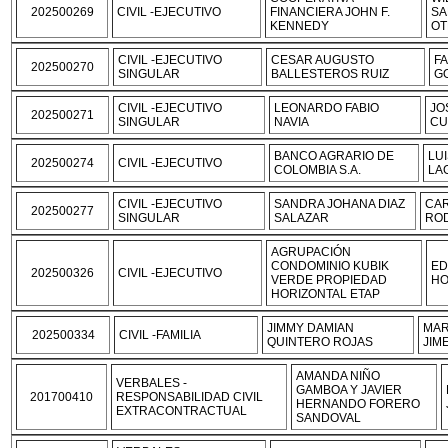
202500269
CIVIL -EJECUTIVO
FINANCIERA JOHN F.
SA
KENNEDY
OT
CIVIL -EJECUTIVO
CESAR AUGUSTO
F
202500270
SINGULAR
BALLESTEROS RUIZ
G
CIVIL -EJECUTIVO
LEONARDO FABIO
JO
202500271
SINGULAR
NAVIA
CU
BANCO AGRARIO DE
LU
202500274
CIVIL -EJECUTIVO
COLOMBIA S.A.
LA
CIVIL -EJECUTIVO
SANDRA JOHANA DIAZ
CA
202500277
SINGULAR
SALAZAR
RO
AGRUPACIÓN
CONDOMINIO KUBIK
ED
202500326
CIVIL -EJECUTIVO
VERDE PROPIEDAD
HO
HORIZONTAL ETAP
JIMMY DAMIAN
MAR
202500334
CIVIL -FAMILIA
QUINTERO ROJAS
JIM
AMANDA NIÑO
VERBALES -
GAMBOA Y JAVIER
201700410
RESPONSABILIDAD CIVIL
HERNANDO FORERO
EXTRACONTRACTUAL
SANDOVAL