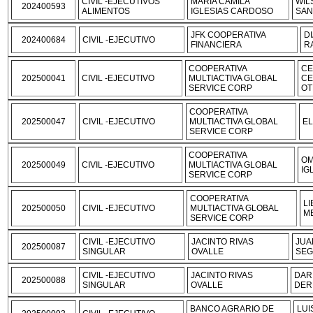
CIVIL -EJECUTIVOS
MARIA CAMILA
WIL
202400593
ALIMENTOS
IGLESIAS CARDOSO
SAN
JFK COOPERATIVA
D
202400684
CIVIL -EJECUTIVO
FINANCIERA
R
COOPERATIVA
CE
202500041
CIVIL -EJECUTIVO
MULTIACTIVA GLOBAL
CE
SERVICE CORP
OT
COOPERATIVA
202500047
CIVIL -EJECUTIVO
MULTIACTIVA GLOBAL
EL
SERVICE CORP
COOPERATIVA
OM
202500049
CIVIL -EJECUTIVO
MULTIACTIVA GLOBAL
IG
SERVICE CORP
COOPERATIVA
L
202500050
CIVIL -EJECUTIVO
MULTIACTIVA GLOBAL
M
SERVICE CORP
CIVIL -EJECUTIVO
JACINTO RIVAS
JUA
202500087
SINGULAR
OVALLE
SE
CIVIL -EJECUTIVO
JACINTO RIVAS
DAR
202500088
SINGULAR
OVALLE
DER
BANCO AGRARIO DE
LUI