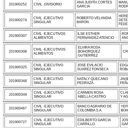
ANA JUDITH CORTES
MANU
201900252
CIVIL -DIVISORIO
GARCIA
RODR
HER
CIVIL -EJECUTIVO
ROBERTO VELANDIA
201900274
DETE
SINGULAR
BARON
FEDE
CIVIL -EJECUTIVOS
ILSE ESTHER
RO
201900307
ALIMENTOS
FERNANDEZ ATENCIO
AN
ELVIRA ROSA
CIVIL -EJECUTIVOS
201900308
BOHORQUEZ
CR
ALIMENTOS
GUTIERREZ
CIVIL -EJECUTIVO
JOSE EVILACIO
EDG
201900325
SINGULAR
SUAREZ FONSECA
ROB
CIVIL -EJECUTIVO
NATALY QUECANO
JAV
201900348
SINGULAR
PEDRAZA
PEÑ
CIVIL -EJECUTIVO
CARMEN ROSA
CLA
201900349
SINGULAR
ABELLA CASTRO
Y A
CIVIL -EJECUTIVO
BANCO AGRARIO DE
YEF
201900467
SINGULAR
COLOMBIA S.A.
BOH
CIVIL -EJECUTIVO
EDILBERTO GARCIA
JO
201900727
SINGULAR
CARRILLO
GA