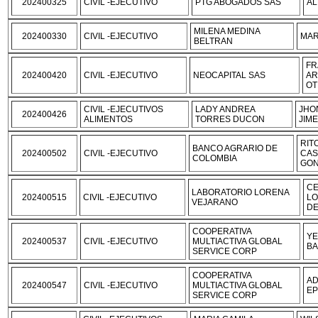
202400325
CIVIL -EJECUTIVO
PTG ABOGADOS SAS
AL
MILENA MEDINA
202400330
CIVIL -EJECUTIVO
MAR
BELTRAN
FR
202400420
CIVIL -EJECUTIVO
NEOCAPITAL SAS
AR
OT
CIVIL -EJECUTIVOS
LADY ANDREA
JHO
202400426
ALIMENTOS
TORRES DUCON
JIM
RIT
BANCO AGRARIO DE
202400502
CIVIL -EJECUTIVO
CAS
COLOMBIA
GON
CE
LABORATORIO LORENA
202400515
CIVIL -EJECUTIVO
LO
VEJARANO
DE
COOPERATIVA
YE
202400537
CIVIL -EJECUTIVO
MULTIACTIVA GLOBAL
BA
SERVICE CORP
COOPERATIVA
AD
202400547
CIVIL -EJECUTIVO
MULTIACTIVA GLOBAL
EP
SERVICE CORP