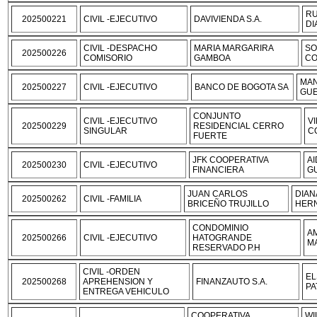
RU
202500221
CIVIL -EJECUTIVO
DAVIVIENDA S.A.
DI
CIVIL -DESPACHO
MARIA MARGARIRA
SO
202500226
COMISORIO
GAMBOA
CO
MAN
202500227
CIVIL -EJECUTIVO
BANCO DE BOGOTA SA
GU
CONJUNTO
CIVIL -EJECUTIVO
V
202500229
RESIDENCIAL CERRO
SINGULAR
C
FUERTE
JFK COOPERATIVA
AI
202500230
CIVIL -EJECUTIVO
FINANCIERA
G
JUAN CARLOS
DIAN
202500262
CIVIL -FAMILIA
BRICEÑO TRUJILLO
HER
CONDOMINIO
AM
202500266
CIVIL -EJECUTIVO
HATOGRANDE
M
RESERVADO P.H
CIVIL -ORDEN
EL
202500268
APREHENSION Y
FINANZAUTO S.A.
PA
ENTREGA VEHICULO
COOPERATIVA
WI