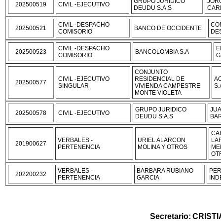
GRUPO JURIDICO
JOR
202500519
CIVIL -EJECUTIVO
DEUDU S.A.S
CAR
CIVIL -DESPACHO
CO
202500521
BANCO DE OCCIDENTE
COMISORIO
DE
CIVIL -DESPACHO
E
202500523
BANCOLOMBIA S.A
COMISORIO
G
CONJUNTO
CIVIL -EJECUTIVO
RESIDENCIAL DE
AC
202500577
SINGULAR
VIVIENDA CAMPESTRE
S.
MONTE VIOLETA
GRUPO JURIDICO
JU
202500578
CIVIL -EJECUTIVO
DEUDU S.A.S
BA
CA
VERBALES -
URIEL ALARCON
LAR
201900627
PERTENENCIA
MOLINA Y OTROS
ME
OT
VERBALES -
BARBARA RUBIANO
PE
202200232
PERTENENCIA
GARCIA
IND
Secretario
:
CRIST