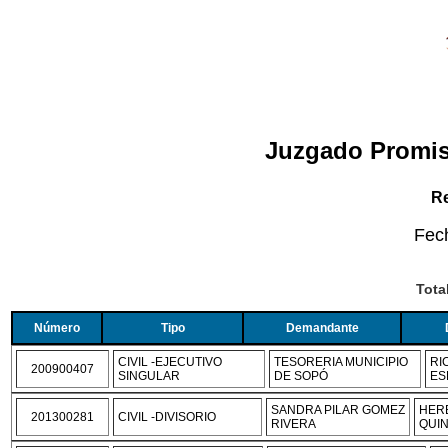
Juzgado Promis
Re
Fec
Tota
Número
Tipo
Demandante
CIVIL -EJECUTIVO
TESORERIA MUNICIPIO
RI
200900407
SINGULAR
DE SOPÓ
ES
SANDRA PILAR GOMEZ
HER
201300281
CIVIL -DIVISORIO
RIVERA
QUI