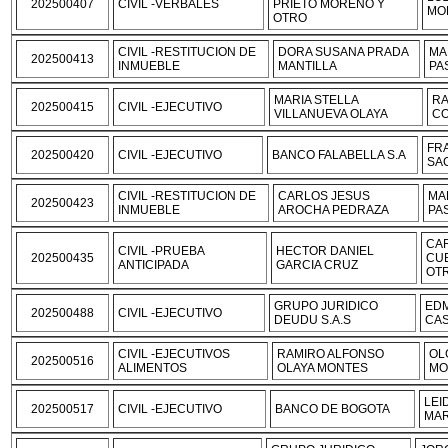
202500407
CIVIL -VERBALES
PRIETO MORENO Y
MO
OTRO
CIVIL -RESTITUCION DE
DORA SUSANA PRADA
MA
202500413
INMUEBLE
MANTILLA
PA
MARIA STELLA
RA
202500415
CIVIL -EJECUTIVO
VILLANUEVA OLAYA
CO
FR
202500420
CIVIL -EJECUTIVO
BANCO FALABELLA S.A
SA
CIVIL -RESTITUCION DE
CARLOS JESUS
MA
202500423
INMUEBLE
AROCHA PEDRAZA
PA
CA
CIVIL -PRUEBA
HECTOR DANIEL
202500435
CU
ANTICIPADA
GARCIA CRUZ
OT
GRUPO JURIDICO
ED
202500488
CIVIL -EJECUTIVO
DEUDU S.A.S
CAS
CIVIL -EJECUTIVOS
RAMIRO ALFONSO
OL
202500516
ALIMENTOS
OLAYA MONTES
MO
LEI
202500517
CIVIL -EJECUTIVO
BANCO DE BOGOTA
MAR