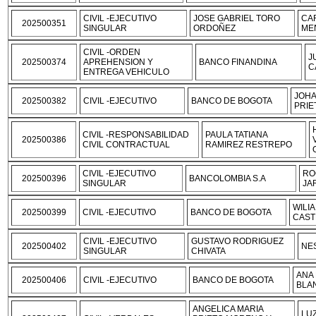
CIVIL -EJECUTIVO
JOSE GABRIEL TORO
CA
202500351
SINGULAR
ORDOÑEZ
ME
CIVIL -ORDEN
J
202500374
APREHENSION Y
BANCO FINANDINA
C
ENTREGA VEHICULO
JOH
202500382
CIVIL -EJECUTIVO
BANCO DE BOGOTA
PRIE
CIVIL -RESPONSABILIDAD
PAULA TATIANA
202500386
CIVIL CONTRACTUAL
RAMIREZ RESTREPO
CIVIL -EJECUTIVO
RO
202500396
BANCOLOMBIA S.A
SINGULAR
JA
WILI
202500399
CIVIL -EJECUTIVO
BANCO DE BOGOTA
CAST
CIVIL -EJECUTIVO
GUSTAVO RODRIGUEZ
202500402
NES
SINGULAR
CHIVATA
ANA 
202500406
CIVIL -EJECUTIVO
BANCO DE BOGOTA
BLA
ANGELICA MARIA
LU