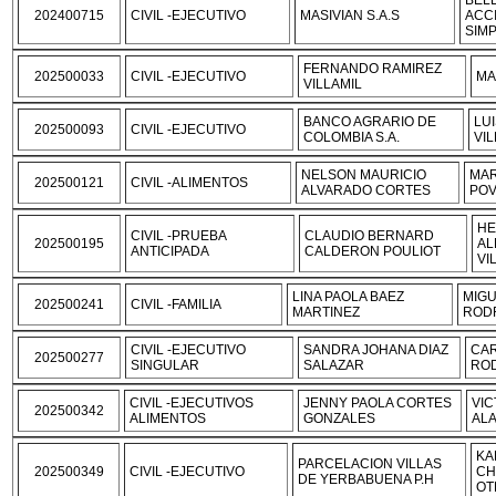
BEL
202400715
CIVIL -EJECUTIVO
MASIVIAN S.A.S
ACC
SIMP
FERNANDO RAMIREZ
202500033
CIVIL -EJECUTIVO
MA
VILLAMIL
BANCO AGRARIO DE
LU
202500093
CIVIL -EJECUTIVO
COLOMBIA S.A.
VI
NELSON MAURICIO
MAR
202500121
CIVIL -ALIMENTOS
ALVARADO CORTES
PO
HE
CIVIL -PRUEBA
CLAUDIO BERNARD
202500195
AL
ANTICIPADA
CALDERON POULIOT
VI
LINA PAOLA BAEZ
MIGU
202500241
CIVIL -FAMILIA
MARTINEZ
ROD
CIVIL -EJECUTIVO
SANDRA JOHANA DIAZ
CA
202500277
SINGULAR
SALAZAR
RO
CIVIL -EJECUTIVOS
JENNY PAOLA CORTES
VI
202500342
ALIMENTOS
GONZALES
AL
KA
PARCELACION VILLAS
202500349
CIVIL -EJECUTIVO
CH
DE YERBABUENA P.H
OT