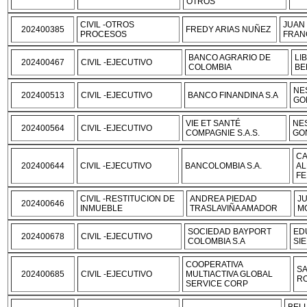
OTROS
CIVIL -OTROS
JUAN
202400385
FREDY ARIAS NUÑEZ
PROCESOS
FRAN
BANCO AGRARIO DE
LI
202400467
CIVIL -EJECUTIVO
COLOMBIA
BE
NE
202400513
CIVIL -EJECUTIVO
BANCO FINANDINA S.A
GO
VIE ET SANTÉ
NE
202400564
CIVIL -EJECUTIVO
COMPAGNIE S.A.S.
GO
CA
202400644
CIVIL -EJECUTIVO
BANCOLOMBIA S.A.
AL
F
CIVIL -RESTITUCION DE
ANDREA PIEDAD
JU
202400646
INMUEBLE
TRASLAVIÑA AMADOR
M
SOCIEDAD BAYPORT
ED
202400678
CIVIL -EJECUTIVO
COLOMBIA S.A
SI
COOPERATIVA
S
202400685
CIVIL -EJECUTIVO
MULTIACTIVA GLOBAL
R
SERVICE CORP