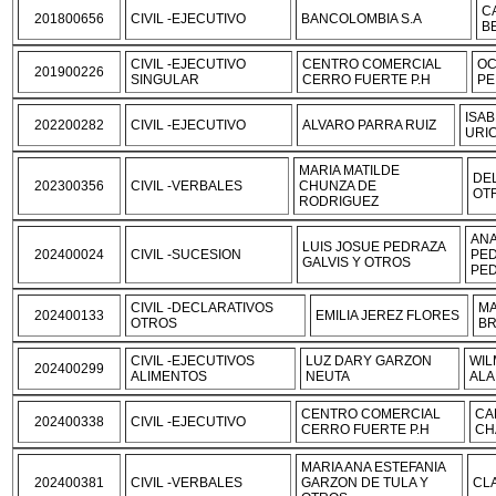
C
201800656
CIVIL -EJECUTIVO
BANCOLOMBIA S.A
B
CIVIL -EJECUTIVO
CENTRO COMERCIAL
OC
201900226
SINGULAR
CERRO FUERTE P.H
PE
ISAB
202200282
CIVIL -EJECUTIVO
ALVARO PARRA RUIZ
URI
MARIA MATILDE
DE
202300356
CIVIL -VERBALES
CHUNZA DE
OT
RODRIGUEZ
ANA
LUIS JOSUE PEDRAZA
202400024
CIVIL -SUCESION
PED
GALVIS Y OTROS
PE
CIVIL -DECLARATIVOS
MA
202400133
EMILIA JEREZ FLORES
OTROS
BR
CIVIL -EJECUTIVOS
LUZ DARY GARZON
WIL
202400299
ALIMENTOS
NEUTA
ALA
CENTRO COMERCIAL
CA
202400338
CIVIL -EJECUTIVO
CERRO FUERTE P.H
CH
MARIA ANA ESTEFANIA
202400381
CIVIL -VERBALES
GARZON DE TULA Y
CL