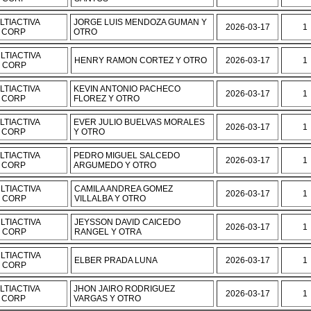
LTIACTIVA
JORGE LUIS MENDOZA GUMAN Y
2026-03-17
1
 CORP
OTRO
LTIACTIVA
HENRY RAMON CORTEZ Y OTRO
2026-03-17
1
E CORP
LTIACTIVA
KEVIN ANTONIO PACHECO
2026-03-17
1
 CORP
FLOREZ Y OTRO
LTIACTIVA
EVER JULIO BUELVAS MORALES
2026-03-17
1
 CORP
Y OTRO
LTIACTIVA
PEDRO MIGUEL SALCEDO
2026-03-17
1
 CORP
ARGUMEDO Y OTRO
LTIACTIVA
CAMILA ANDREA GOMEZ
2026-03-17
1
E CORP
VILLALBA Y OTRO
LTIACTIVA
JEYSSON DAVID CAICEDO
2026-03-17
1
E CORP
RANGEL Y OTRA
LTIACTIVA
ELBER PRADA LUNA
2026-03-17
1
E CORP
LTIACTIVA
JHON JAIRO RODRIGUEZ
2026-03-17
1
 CORP
VARGAS Y OTRO