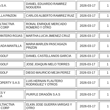
DANIEL EDUARDO RAMIREZ
S.A.
2026-03-17
1
NOGUERA
LLA PINZON
CARLOS ALBERTO RAMIREZ RUIZ
2026-03-17
1
LTIACTIVA
RONAL ENRIQUE MERCADO
2026-03-17
1
 CORP
ROMERO Y OTRO
UINTERO ROJAS
MARTHA LUCIA JIMENEZ CRUZ
2026-03-17
1
MARIA MARLEN PASCAGAZA
ADA MANTILLA
2026-03-17
1
PINZON
 GOLF
DANIEL CASTELLANOS GARCIA
2026-03-17
1
 GOLF
JOSE JOAQUIN MELO TORRES
2026-03-17
1
 GOLF
DIEGO MAURICIO MEJIA PEREZ
2026-03-17
1
LUIS HERNAN FLAUTERO
OPERTY S.A.S
2026-03-17
1
RODRIGUEZ Y OTROS
S Y
PURPLE DRAGÓN S.A.S
2026-03-17
1
.A
LTIACTIVA
ELKIN JOSE GUERRA VARGAS Y
2026-03-17
1
E CORP
OTRO