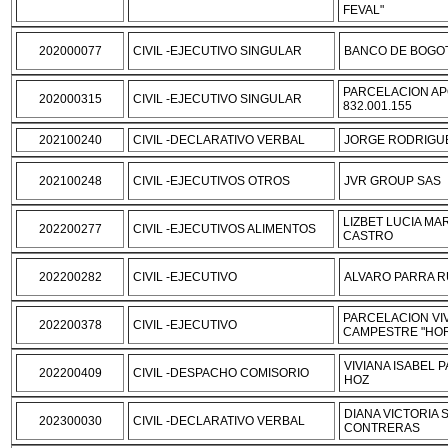
FEVAL"
202000077
CIVIL -EJECUTIVO SINGULAR
BANCO DE BOGOT
PARCELACION AP
202000315
CIVIL -EJECUTIVO SINGULAR
832.001.155
202100240
CIVIL -DECLARATIVO VERBAL
JORGE RODRIGU
202100248
CIVIL -EJECUTIVOS OTROS
JVR GROUP SAS
LIZBET LUCIA M
202200277
CIVIL -EJECUTIVOS ALIMENTOS
CASTRO
202200282
CIVIL -EJECUTIVO
ALVARO PARRA R
PARCELACION VI
202200378
CIVIL -EJECUTIVO
CAMPESTRE "HOR
VIVIANA ISABEL 
202200409
CIVIL -DESPACHO COMISORIO
HOZ
DIANA VICTORIA 
202300030
CIVIL -DECLARATIVO VERBAL
CONTRERAS