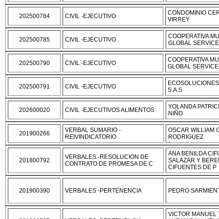
CONDOMINIO CE
202500784
CIVIL -EJECUTIVO
VIRREY
COOPERATIVA MU
202500785
CIVIL -EJECUTIVO
GLOBAL SERVIC
COOPERATIVA MU
202500790
CIVIL -EJECUTIVO
GLOBAL SERVICE
ECOSOLUCIONES
202500791
CIVIL -EJECUTIVO
S.A.S
YOLANDA PATRIC
202600020
CIVIL -EJECUTIVOS ALIMENTOS
NIÑO
VERBAL SUMARIO -
OSCAR WILLIAM 
201900266
REIVINDICATORIO
RODRIGUEZ
ANA BENILDA CI
VERBALES -RESOLUCION DE
201800792
SALAZAR Y BERE
CONTRATO DE PROMESA DE C
CIFUENTES DE P
201900390
VERBALES -PERTENENCIA
PEDRO SARMIEN
VICTOR MANUEL 