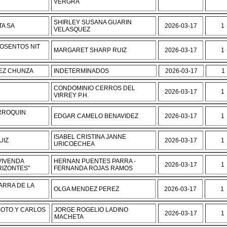
VERGRA
SHIRLEY SUSANA GUARIN
A SA
2026-03-17
1
VELASQUEZ
OSENTOS NIT
MARGARET SHARP RUIZ
2026-03-17
1
EZ CHUNZA
INDETERMINADOS
2026-03-17
1
CONDOMINIO CERROS DEL
2026-03-17
1
VIRREY P.H.
ARROQUIN
EDGAR CAMELO BENAVIDEZ
2026-03-17
1
ISABEL CRISTINA JANNE
UIZ
2026-03-17
1
URICOECHEA
VIVENDA
HERNAN PUENTES PARRA -
2026-03-17
1
IZONTES"
FERNANDA ROJAS RAMOS
PARRA DE LA
OLGA MENDEZ PEREZ
2026-03-17
1
SOTO Y CARLOS
JORGE ROGELIO LADINO
2026-03-17
1
MACHETA