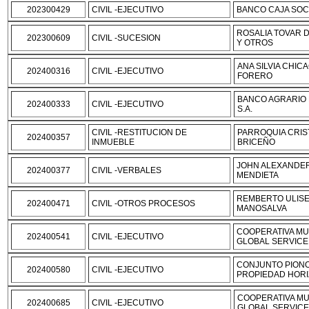
202300429
CIVIL -EJECUTIVO
BANCO CAJA SOCI
ROSALIA TOVAR 
202300609
CIVIL -SUCESION
Y OTROS
ANA SILVIA CHIC
202400316
CIVIL -EJECUTIVO
FORERO
BANCO AGRARIO 
202400333
CIVIL -EJECUTIVO
S.A.
CIVIL -RESTITUCION DE
PARROQUIA CRI
202400357
INMUEBLE
BRICEÑO
JOHN ALEXANDE
202400377
CIVIL -VERBALES
MENDIETA
REMBERTO ULIS
202400471
CIVIL -OTROS PROCESOS
MANOSALVA
COOPERATIVA MU
202400541
CIVIL -EJECUTIVO
GLOBAL SERVICE
CONJUNTO PION
202400580
CIVIL -EJECUTIVO
PROPIEDAD HORI
COOPERATIVA MU
202400685
CIVIL -EJECUTIVO
GLOBAL SERVIC