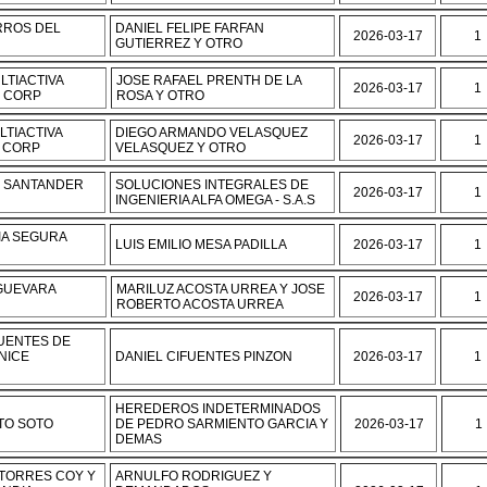
RROS DEL
DANIEL FELIPE FARFAN
2026-03-17
1
GUTIERREZ Y OTRO
LTIACTIVA
JOSE RAFAEL PRENTH DE LA
2026-03-17
1
E CORP
ROSA Y OTRO
LTIACTIVA
DIEGO ARMANDO VELASQUEZ
2026-03-17
1
 CORP
VELASQUEZ Y OTRO
 SANTANDER
SOLUCIONES INTEGRALES DE
2026-03-17
1
INGENIERIA ALFA OMEGA - S.A.S
IA SEGURA
LUIS EMILIO MESA PADILLA
2026-03-17
1
GUEVARA
MARILUZ ACOSTA URREA Y JOSE
2026-03-17
1
ROBERTO ACOSTA URREA
FUENTES DE
NICE
DANIEL CIFUENTES PINZON
2026-03-17
1
HEREDEROS INDETERMINADOS
TO SOTO
DE PEDRO SARMIENTO GARCIA Y
2026-03-17
1
DEMAS
TORRES COY Y
ARNULFO RODRIGUEZ Y