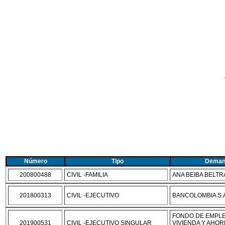
Número
Tipo
Deman
200800488
CIVIL -FAMILIA
ANA BEIBA BELTR
201800313
CIVIL -EJECUTIVO
BANCOLOMBIA S.A
FONDO DE EMPL
201900531
CIVIL -EJECUTIVO SINGULAR
VIVIENDA Y AHOR