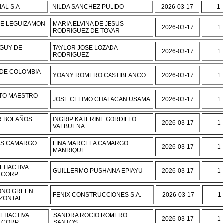
AL S.A
NILDA SANCHEZ PULIDO
2026-03-17
1
DE LEGUIZAMON
MARIA ELVINA DE JESUS
2026-03-17
1
RODRIGUEZ DE TOVAR
AGUY DE
TAYLOR JOSE LOZADA
2026-03-17
1
RODRIGUEZ
DE COLOMBIA
YOANY ROMERO CASTIBLANCO
2026-03-17
1
STO MAESTRO
JOSE CELIMO CHALACAN USAMA
2026-03-17
1
R BOLAÑOS
INGRIP KATERINE GORDILLO
2026-03-17
1
VALBUENA
ES CAMARGO
LINA MARCELA CAMARGO
2026-03-17
1
MANRIQUE
LTIACTIVA
GUILLERMO PUSHAINA EPIAYU
2026-03-17
1
 CORP
ONO GREEN
FENIX CONSTRUCCIONES S.A.
2026-03-17
1
ZONTAL
LTIACTIVA
SANDRA ROCIO ROMERO
2026-03-17
1
E CORP
SANTOS