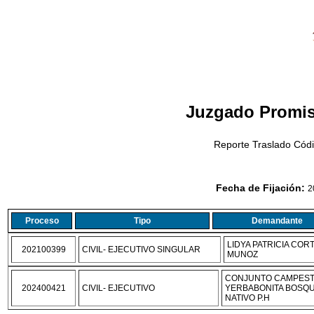
Juzgado Promis
Reporte Traslado Códi
Fecha de Fijación:
2
Proceso
Tipo
Demandante
LIDYA PATRICIA COR
202100399
CIVIL- EJECUTIVO SINGULAR
MUNOZ
CONJUNTO CAMPES
202400421
CIVIL- EJECUTIVO
YERBABONITA BOSQ
NATIVO P.H